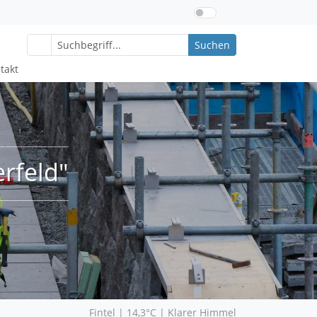
Suchen
takt
rfeld"
Fintel | 14,3°C | Klarer Himmel