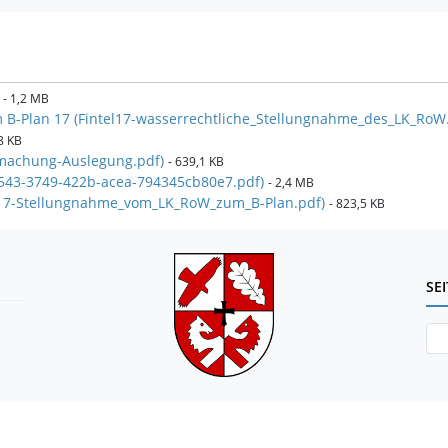
)
- 1,2 MB
 B-Plan 17 (Fintel17-wasserrechtliche_Stellungnahme_des_LK_RoW
8 KB
tmachung-Auslegung.pdf)
- 639,1 KB
6543-3749-422b-acea-794345cb80e7.pdf)
- 2,4 MB
el17-Stellungnahme_vom_LK_RoW_zum_B-Plan.pdf)
- 823,5 KB
SE