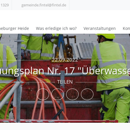
 1329
gemeinde.fintel@fintel.de
üneburger Heide
Was erledige ich wo?
Veranstaltungen
Kon
22.09.2022
ungsplan Nr. 17 "Überwasse
TEILEN