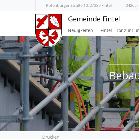
Rotenburger Straße 10, 27389 Fintel
04265 -
Gemeinde Fintel
Neuigkeiten
Fintel - Tor zur L
Bebau
Drucken