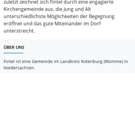
zuletzt zeichnet sich Fintel durch eine engagierte
Kirchengemeinde aus, die Jung und Alt
unterschiedlichste Möglichkeiten der Begegnung
eröffnet und das gute Miteinander im Dorf
unterstreicht.
ÜBER UNS
Fintel ist eine Gemeinde im Landkreis Rotenburg (Wümme) in
Niedersachsen.
SEITEN DURCHSUCHEN
Suchen
© 2022 - 2026
content by fintel.de
code & design by
heusoft.com
Interner Bereich